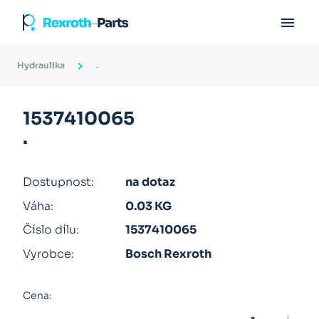

Hydraulika
.
1537410065
.
Dostupnost:
na dotaz
Váha:
0.03 KG
Číslo dílu:
1537410065
Vyrobce:
Bosch Rexroth
Cena: