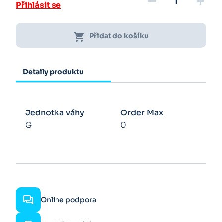
remove
add
Přihlásit se
shopping_cart
Přidat do košíku
Detaily produktu
Jednotka váhy
Order Max
G
0
Online podpora