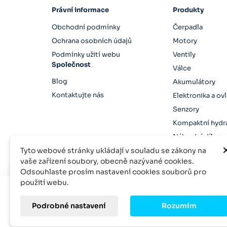
Právní informace
Produkty
Obchodní podmínky
Čerpadla
Ochrana osobních údajů
Motory
Podmínky užití webu
Ventily
Společnost
Válce
Blog
Akumulátory
Kontaktujte nás
Elektronika a ov
Senzory
Kompaktní hydra
Náhradní díly
Tyto webové stránky ukládají v souladu se zákony na
vaše zařízení soubory, obecně nazývané cookies.
Odsouhlaste prosím nastavení cookies souborů pro
použití webu.
© 2026 Rexroth-Parts, inodo s.r.o. Všechna práva vyh
Podrobné nastavení
Rozumím