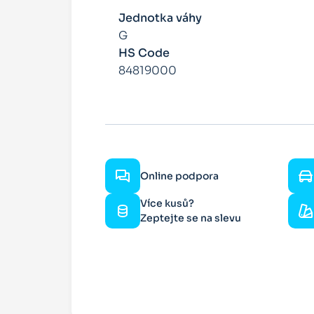
Jednotka váhy
G
HS Code
84819000
Online podpora
Více kusů?
Zeptejte se na slevu