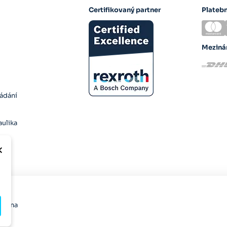
Certifikovaný partner
Plateb
Meziná
ládání
ulika
×
razena