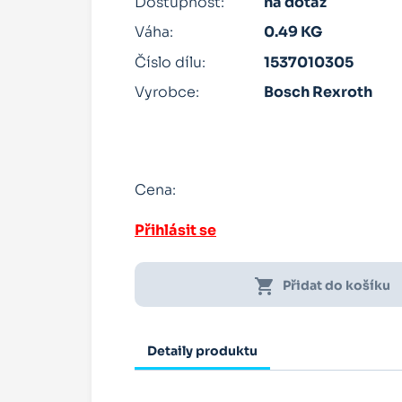
Dostupnost:
na dotaz
Váha:
0.49 KG
Číslo dílu:
1537010305
Vyrobce:
Bosch Rexroth
Cena:
Přihlásit se
shopping_cart
Přidat do košíku
Detaily produktu