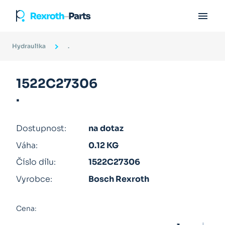

Hydraulika
.
1522C27306
.
Dostupnost:
na dotaz
Váha:
0.12 KG
Číslo dílu:
1522C27306
Vyrobce:
Bosch Rexroth
Cena: