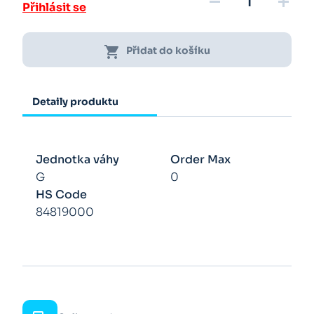
remove
add
Přihlásit se
shopping_cart
Přidat do košíku
Detaily produktu
Jednotka váhy
Order Max
G
0
HS Code
84819000