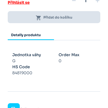
remove
add
Přihlásit se
shopping_cart
Přidat do košíku
Detaily produktu
Jednotka váhy
Order Max
G
0
HS Code
84819000