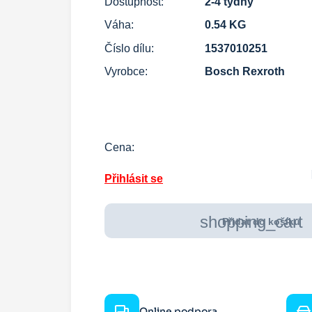
Dostupnost:
2-4 týdny
Váha:
0.54 KG
Číslo dílu:
1537010251
Vyrobce:
Bosch Rexroth
Cena:
Přihlásit se
shopping_cart
Přidat do košíku
Online podpora