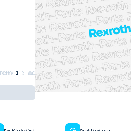
remove
add
Rychlé dodání
Rychlá odezva