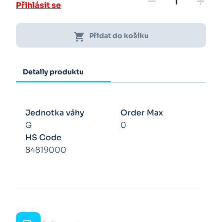
remove
add
Přihlásit se
shopping_cart
Přidat do košíku
Detaily produktu
Jednotka váhy
Order Max
G
0
HS Code
84819000