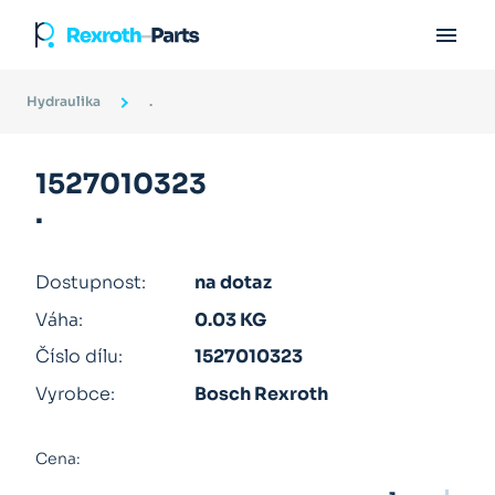

Hydraulika
.
1527010323
.
Dostupnost:
na dotaz
Váha:
0.03 KG
Číslo dílu:
1527010323
Vyrobce:
Bosch Rexroth
Cena: