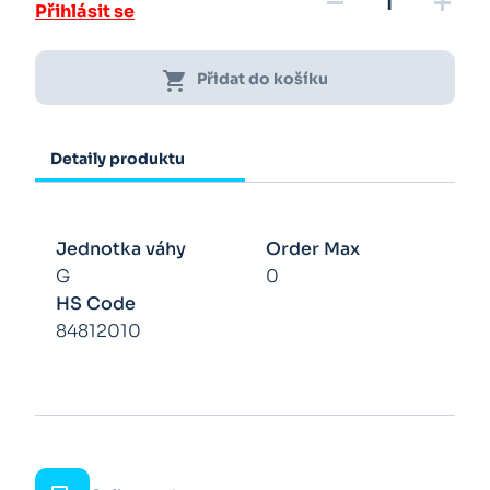
remove
add
Přihlásit se
shopping_cart
Přidat do košíku
Detaily produktu
Jednotka váhy
Order Max
G
0
HS Code
84812010