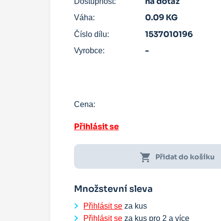
na dotaz
Dostupnost:
0.09 KG
Váha:
1537010196
Číslo dílu:
-
Vyrobce:
Cena:
Přihlásit se
shopping_cart
Přidat do košíku
Množstevní sleva
Přihlásit se
za kus
Přihlásit se
za kus pro
2
a více