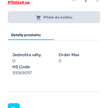
remove
add
Přihlásit se
shopping_cart
Přidat do košíku
Detaily produktu
Jednotka váhy
Order Max
G
0
HS Code
39269097