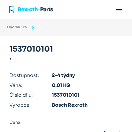

Hydraulika
.
1537010101
.
Dostupnost:
2-4 týdny
Váha:
0.01 KG
Číslo dílu:
1537010101
Vyrobce:
Bosch Rexroth
Cena: