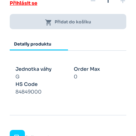
remove
add
Přihlásit se
shopping_cart
Přidat do košíku
Detaily produktu
Jednotka váhy
Order Max
G
0
HS Code
84849000