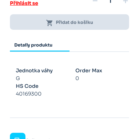
remove
add
Přihlásit se
shopping_cart
Přidat do košíku
Detaily produktu
Jednotka váhy
Order Max
G
0
HS Code
40169300