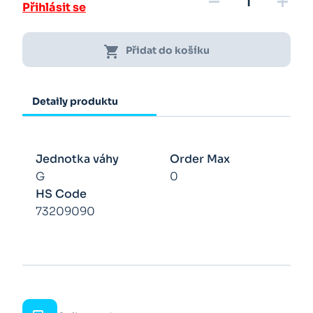
remove
add
Přihlásit se
shopping_cart
Přidat do košíku
Detaily produktu
Jednotka váhy
Order Max
G
0
HS Code
73209090