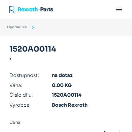

Hydraulika
.
1520A00114
.
Dostupnost:
na dotaz
Váha:
0.00 KG
Číslo dílu:
1520A00114
Vyrobce:
Bosch Rexroth
Cena: