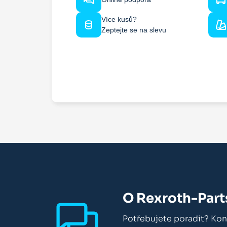
Více kusů?
Zeptejte se na slevu
O Rexroth-Part
Potřebujete poradit? Kon