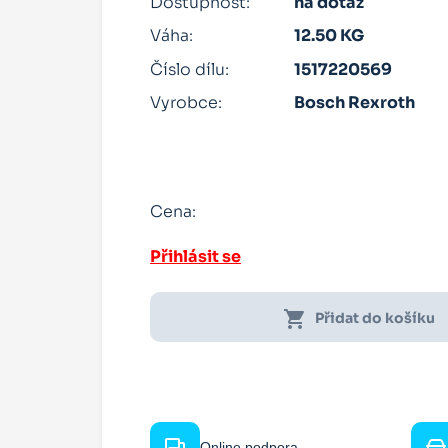
Dostupnost:
na dotaz
Váha:
12.50 KG
Číslo dílu:
1517220569
Vyrobce:
Bosch Rexroth
Cena:
Přihlásit se
shopping_cart
Přidat do košíku
Online podpora