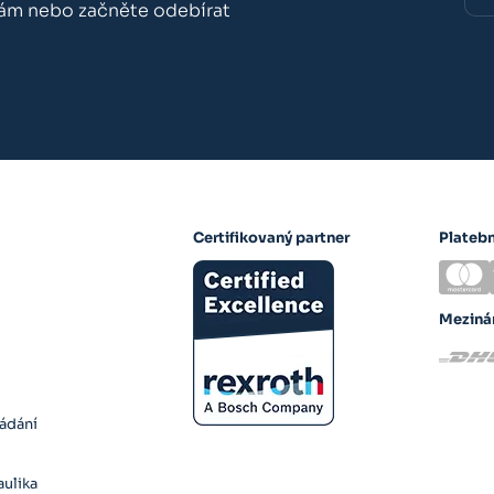
nám nebo začněte odebírat
Certifikovaný partner
Plateb
Meziná
ládání
ulika