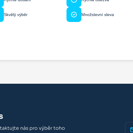
Skvělý výběr
Množstevní sleva
s
taktujte nás pro výběr toho