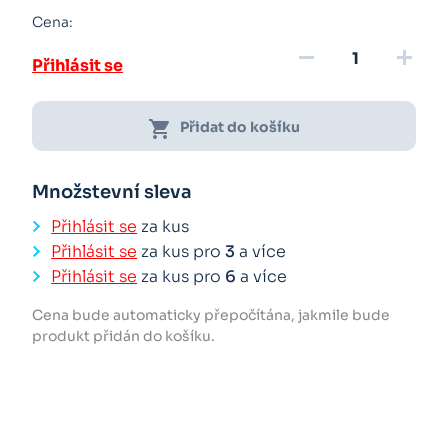
Cena:
remove
add
Přihlásit se
shopping_cart
Přidat do košíku
Množstevní sleva
Přihlásit se
za kus
Přihlásit se
za kus pro
3
a více
Přihlásit se
za kus pro
6
a více
Cena bude automaticky přepočítána, jakmile bude
produkt přidán do košíku.