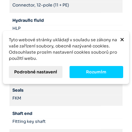
Connector, 12-pole (11 + PE)
Hydraulic fluid
HLP
×
Tyto webové stránky ukládají v souladu se zákony na
Mounting flange
vaše zařízení soubory, obecně nazývané cookies.
ISO 2-hole
Odsouhlaste prosím nastavení cookies souborů pro
použití webu.
Product family
Podrobné nastavení
Rozumím
SYDFEE
Seals
FKM
Shaft end
Fitting key shaft