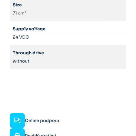
Size
71
cm³
Supply voltage
24 VDC
Through drive
without
Online podpora
Rychlé dodání