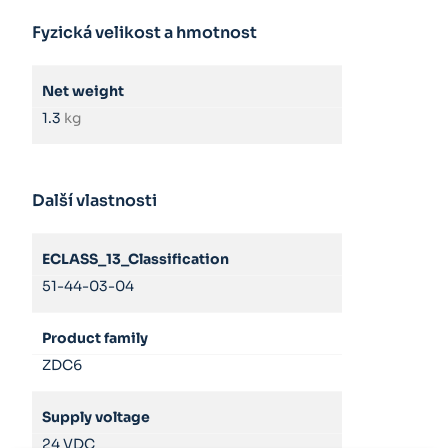
Fyzická velikost a hmotnost
Net weight
1.3
kg
Další vlastnosti
ECLASS_13_Classification
51-44-03-04
Product family
ZDC6
Supply voltage
24 VDC