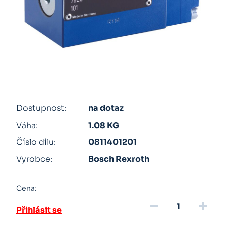
Dostupnost:
na dotaz
Váha:
1.08 KG
Číslo dílu:
0811401201
Vyrobce:
Bosch Rexroth
Cena:
remove
add
Přihlásit se