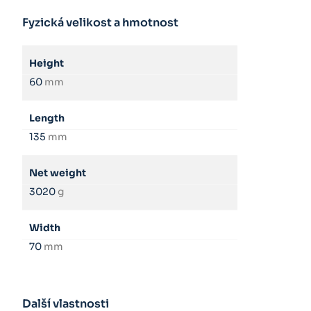
Fyzická velikost a hmotnost
Height
60
mm
Length
135
mm
Net weight
3020
g
Width
70
mm
Další vlastnosti