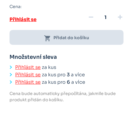
Cena:
remove
add
Přihlásit se
shopping_cart
Přidat do košíku
Množstevní sleva
Přihlásit se
za kus
Přihlásit se
za kus pro
3
a více
Přihlásit se
za kus pro
6
a více
Cena bude automaticky přepočítána, jakmile bude
produkt přidán do košíku.