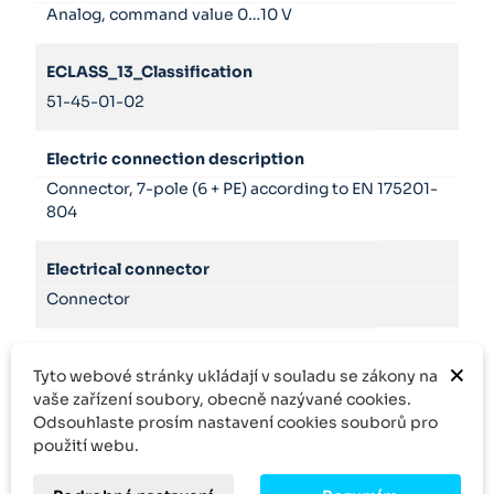
Analog, command value 0…10 V
ECLASS_13_Classification
51-45-01-02
Electric connection description
Connector, 7-pole (6 + PE) according to EN 175201-
804
Electrical connector
Connector
Hydraulic fluid
×
Tyto webové stránky ukládají v souladu se zákony na
HL,HLP
vaše zařízení soubory, obecně nazývané cookies.
Odsouhlaste prosím nastavení cookies souborů pro
Product family
použití webu.
4WRVE