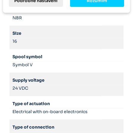
Podrobné nastavení
Rozumím
Seals
NBR
Size
16
Spool symbol
Symbol V
Supply voltage
24 VDC
Type of actuation
Electrical with on-board electronics
Type of connection