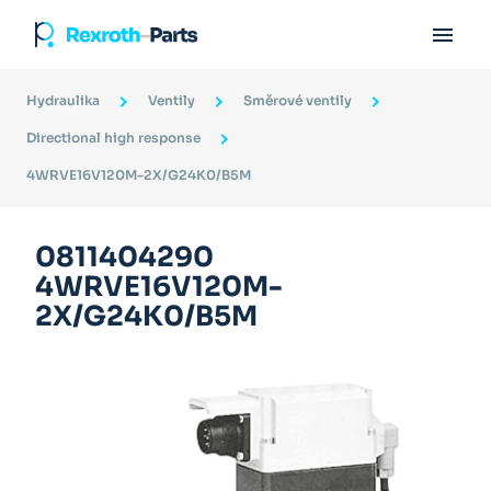

Hydraulika
Ventily
Směrové ventily
Directional high response
4WRVE16V120M-2X/G24K0/B5M
0811404290
4WRVE16V120M-
2X/G24K0/B5M