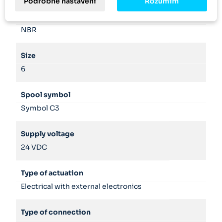
Podrobné nastavení
Rozumím
Seals
NBR
Size
6
Spool symbol
Symbol C3
Supply voltage
24 VDC
Type of actuation
Electrical with external electronics
Type of connection