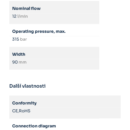
Nominal flow
12
l/min
Operating pressure, max.
315
bar
Width
90
mm
Další vlastnosti
Conformity
CE,RoHS
Connection diagram