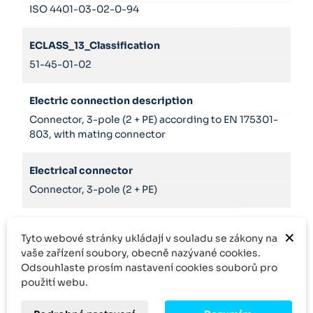
ISO 4401-03-02-0-94
ECLASS_13_Classification
51-45-01-02
Electric connection description
Connector, 3-pole (2 + PE) according to EN 175301-
803, with mating connector
Electrical connector
Connector, 3-pole (2 + PE)
Hydraulic fluid
×
Tyto webové stránky ukládají v souladu se zákony na
HL,HLP,HLPD,HVLP,HVLPD,HFC
vaše zařízení soubory, obecně nazývané cookies.
Odsouhlaste prosím nastavení cookies souborů pro
Product family
použití webu.
4WRPH 6