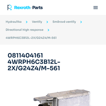

Hydraulika
Ventily
Směrové ventily
Directional high response
4WRPH6C3B12L-2X/G24Z4/M-561
0811404161
4WRPH6C3B12L-
2X/G24Z4/M-561