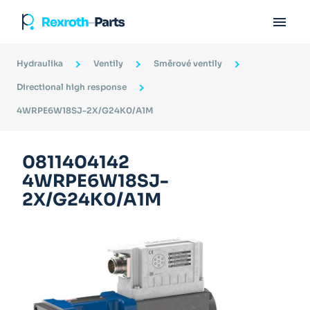

Hydraulika
Ventily
Směrové ventily
Directional high response
4WRPE6W18SJ-2X/G24K0/A1M
0811404142
4WRPE6W18SJ-
2X/G24K0/A1M