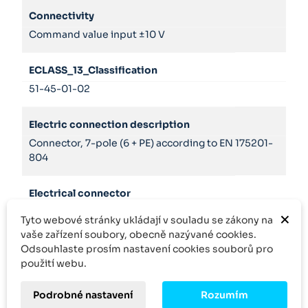
Connectivity
Command value input ±10 V
ECLASS_13_Classification
51-45-01-02
Electric connection description
Connector, 7-pole (6 + PE) according to EN 175201-
804
Electrical connector
Connector, 7-pole (6 + PE)
×
Tyto webové stránky ukládají v souladu se zákony na
vaše zařízení soubory, obecně nazývané cookies.
Hydraulic fluid
Odsouhlaste prosím nastavení cookies souborů pro
použití webu.
HL,HLP,HLPD,HVLP,HVLPD,HFC
Podrobné nastavení
Rozumím
Seals