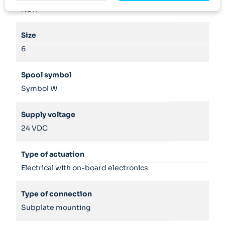
NBR
Size
6
Spool symbol
Symbol W
Supply voltage
24 VDC
Type of actuation
Electrical with on-board electronics
Type of connection
Subplate mounting