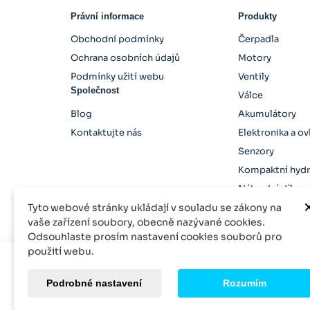
Právní informace
Produkty
Obchodní podmínky
Čerpadla
Ochrana osobních údajů
Motory
Podmínky užití webu
Ventily
Společnost
Válce
Blog
Akumulátory
Kontaktujte nás
Elektronika a ov
Senzory
Kompaktní hydr
Náhradní díly
Tyto webové stránky ukládají v souladu se zákony na
vaše zařízení soubory, obecně nazývané cookies.
Odsouhlaste prosím nastavení cookies souborů pro
použití webu.
© 2026 Rexroth-Parts, inodo s.r.o. Všechna práva vyh
Podrobné nastavení
Rozumím