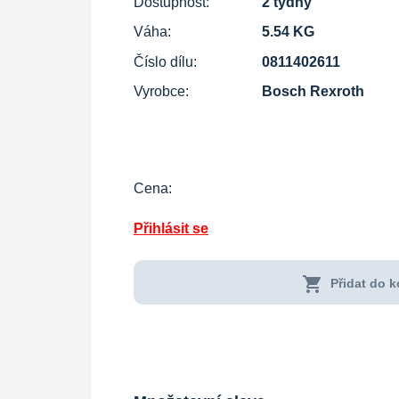
Dostupnost:
2 týdny
Váha:
5.54 KG
Číslo dílu:
0811402611
Vyrobce:
Bosch Rexroth
Cena:
Přihlásit se
shopping_cart
Přidat do k