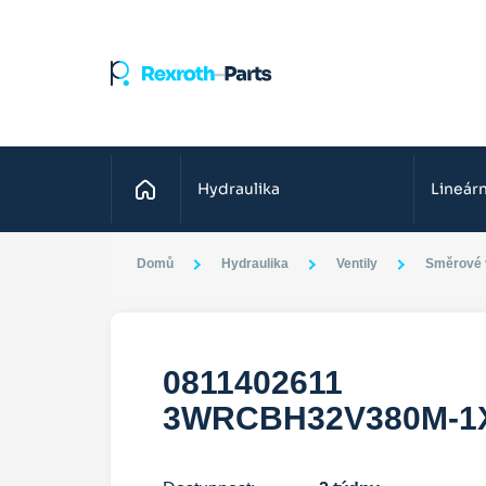
Domů
Hydraulika
Lineárn
Domů
Hydraulika
Ventily
Směrové v
0811402611
3WRCBH32V380M-1