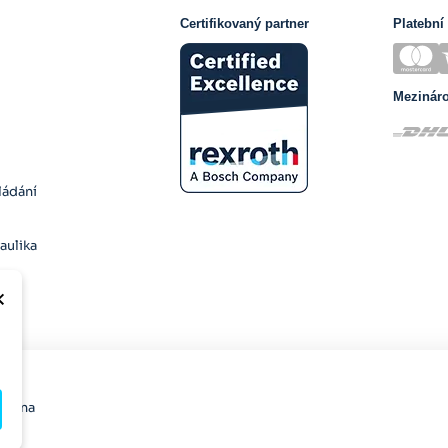
Certifikovaný partner
Platební
Mezinár
ládání
aulika
×
razena