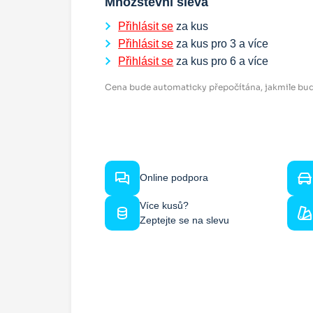
Množstevní sleva
Přihlásit se
za kus
Přihlásit se
za kus pro
3
a více
Přihlásit se
za kus pro
6
a více
Cena bude automaticky přepočítána, jakmile bud
Online podpora
Více kusů?
Zeptejte se na slevu