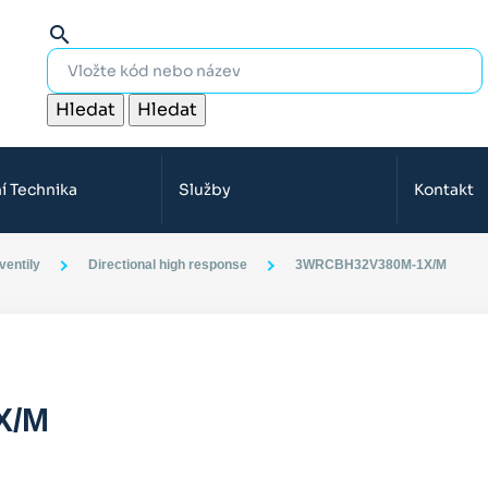
search
Hledat
Hledat
í Technika
Služby
Kontakt
entily
Directional high response
3WRCBH32V380M-1X/M
X/M