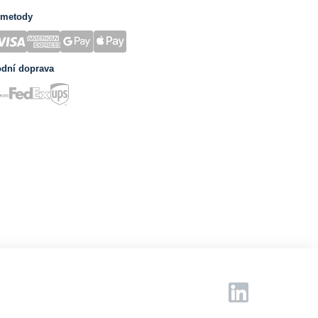
 metody
odní doprava