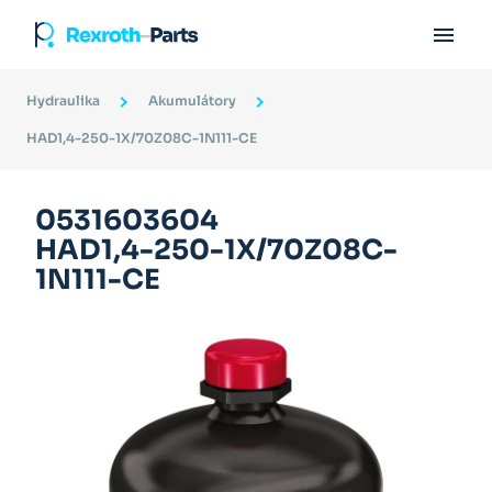

Hydraulika
Akumulátory
HAD1,4-250-1X/70Z08C-1N111-CE
0531603604
HAD1,4-250-1X/70Z08C-
1N111-CE