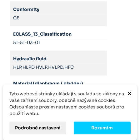
Conformity
CE
ECLASS_13_Classification
51-51-03-01
Hydraulic fluid
HLP,HLPD,HVLP,HVLPD,HFC
Material (diaphragm / bladder)
×
NBR
Tyto webové stránky ukládají v souladu se zákony na
vaše zařízení soubory, obecně nazývané cookies.
Odsouhlaste prosím nastavení cookies souborů pro
Nominal volume
použití webu.
1.4
l
Podrobné nastavení
Rozumím
Product family