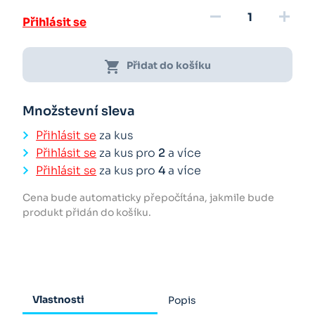
remove
add
Přihlásit se
shopping_cart
Přidat do košíku
Množstevní sleva
Přihlásit se
za kus
Přihlásit se
za kus pro
2
a více
Přihlásit se
za kus pro
4
a více
Cena bude automaticky přepočítána, jakmile bude
produkt přidán do košíku.
Vlastnosti
Popis