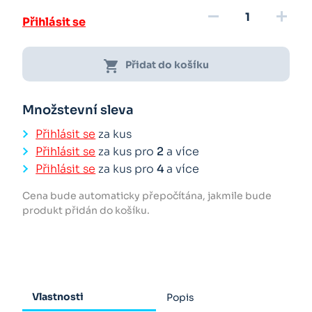
remove
add
Přihlásit se
shopping_cart
Přidat do košíku
Množstevní sleva
Přihlásit se
za kus
Přihlásit se
za kus pro
2
a více
Přihlásit se
za kus pro
4
a více
Cena bude automaticky přepočítána, jakmile bude
produkt přidán do košíku.
Vlastnosti
Popis