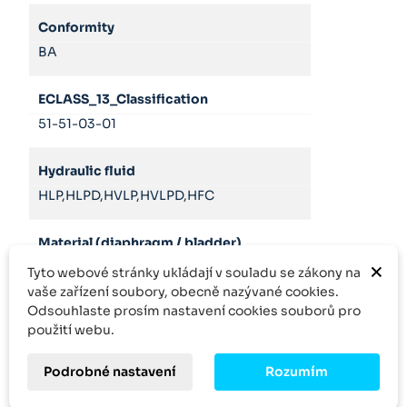
Conformity
BA
ECLASS_13_Classification
51-51-03-01
Hydraulic fluid
HLP,HLPD,HVLP,HVLPD,HFC
Material (diaphragm / bladder)
×
NBR
Tyto webové stránky ukládají v souladu se zákony na
vaše zařízení soubory, obecně nazývané cookies.
Odsouhlaste prosím nastavení cookies souborů pro
Nominal volume
použití webu.
0.7
l
Podrobné nastavení
Rozumím
Product family