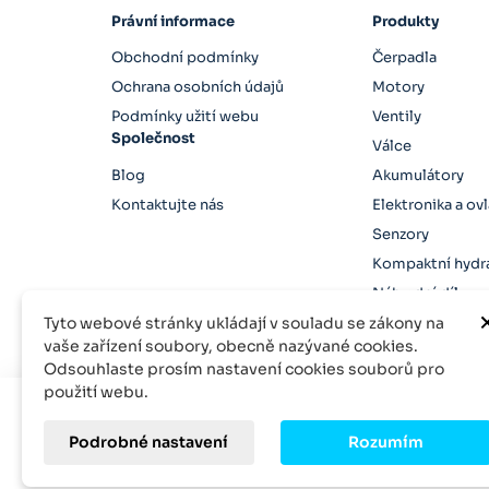
Právní informace
Produkty
Obchodní podmínky
Čerpadla
Ochrana osobních údajů
Motory
Podmínky užití webu
Ventily
Společnost
Válce
Blog
Akumulátory
Kontaktujte nás
Elektronika a ov
Senzory
Kompaktní hydra
Náhradní díly
Tyto webové stránky ukládají v souladu se zákony na
vaše zařízení soubory, obecně nazývané cookies.
Odsouhlaste prosím nastavení cookies souborů pro
použití webu.
© 2026 Rexroth-Parts, inodo s.r.o. Všechna práva vyh
Podrobné nastavení
Rozumím