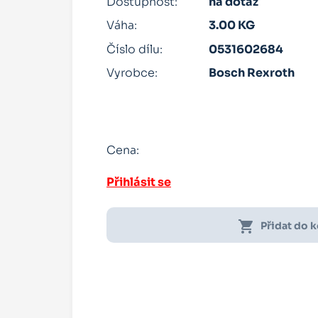
Dostupnost:
na dotaz
Váha:
3.00 KG
Číslo dílu:
0531602684
Vyrobce:
Bosch Rexroth
Cena:
Přihlásit se
shopping_cart
Přidat do 