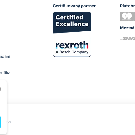
Certifikovaný partner
Plateb
Meziná
ládání
ulika
×
razena