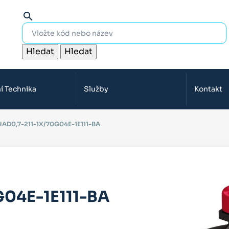
search
Hledat
Hledat
í Technika
Služby
Kontakt
HAD0,7-211-1X/70G04E-1E111-BA
G04E-1E111-BA