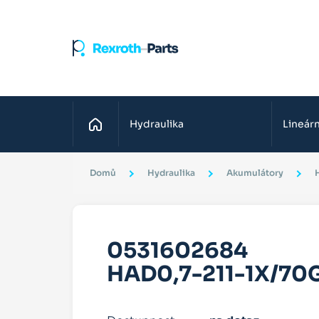
Domů
Hydraulika
Lineárn
Domů
Hydraulika
Akumulátory
0531602684
HAD0,7-211-1X/70