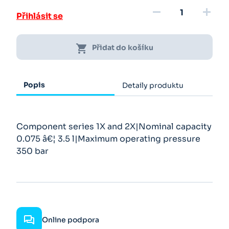
remove
add
Přihlásit se
shopping_cart
Přidat do košíku
Popis
Detaily produktu
Component series 1X and 2X|Nominal capacity
0.075 â€¦ 3.5 l|Maximum operating pressure
350 bar
Online podpora