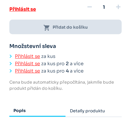
remove
add
Přihlásit se
shopping_cart
Přidat do košíku
Množstevní sleva
Přihlásit se
za kus
Přihlásit se
za kus pro
2
a více
Přihlásit se
za kus pro
4
a více
Cena bude automaticky přepočítána, jakmile bude
produkt přidán do košíku.
Popis
Detaily produktu