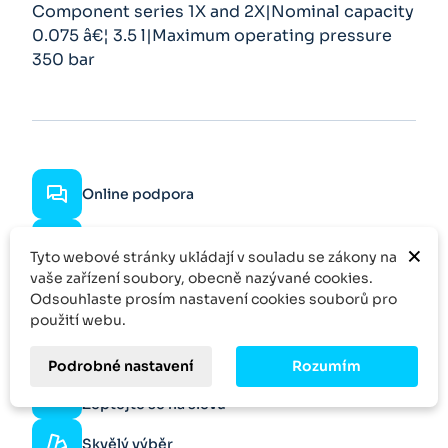
Component series 1X and 2X|Nominal capacity
0.075 â€¦ 3.5 l|Maximum operating pressure
350 bar
Online podpora
Rychlé dodání
×
Tyto webové stránky ukládají v souladu se zákony na
vaše zařízení soubory, obecně nazývané cookies.
Rychlá odezva
Odsouhlaste prosím nastavení cookies souborů pro
použití webu.
Specifická poptávka
Podrobné nastavení
Rozumím
Více kusů?
Zeptejte se na slevu
Skvělý výběr