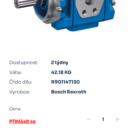
Dostupnost:
2 týdny
Váha:
42.18 KG
Číslo dílu:
R901147130
Vyrobce:
Bosch Rexroth
Cena:
remove
add
Přihlásit se