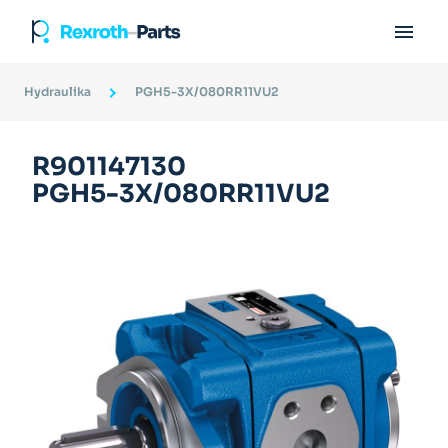

Hydraulika
PGH5-3X/080RR11VU2
R901147130
PGH5-3X/080RR11VU2