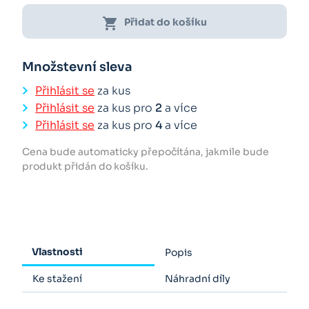
shopping_cart
Přidat do košíku
Množstevní sleva
Přihlásit se
za kus
Přihlásit se
za kus pro
2
a více
Přihlásit se
za kus pro
4
a více
Cena bude automaticky přepočítána, jakmile bude
produkt přidán do košíku.
Vlastnosti
Popis
Ke stažení
Náhradní díly