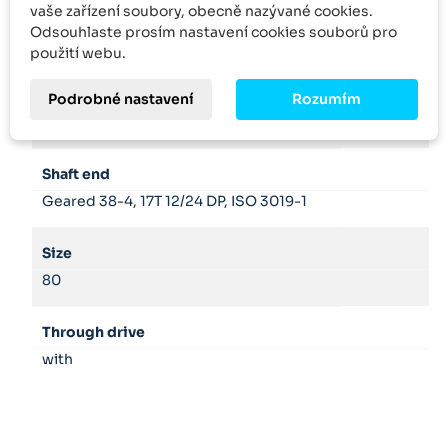
vaše zařízení soubory, obecně nazývané cookies.
Product family
Odsouhlaste prosím nastavení cookies souborů pro
PGH
použití webu.
Seals
Podrobné nastavení
Rozumím
FKM
Shaft end
Geared 38-4, 17T 12/24 DP, ISO 3019-1
Size
80
Through drive
with