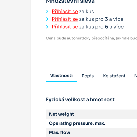
Množstevní sleva
Přihlásit se
za kus
Přihlásit se
za kus pro
3
a více
Přihlásit se
za kus pro
6
a více
Cena bude automaticky přepočítána, jakmile bud
Vlastnosti
Popis
Ke stažení
N
Fyzická velikost a hmotnost
Net weight
Operating pressure, max.
Max. flow