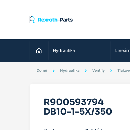
Domů
Hydraulika
Lineárn
Domů
Hydraulika
Ventily
Tlakové
R900593794
DB10-1-5X/350