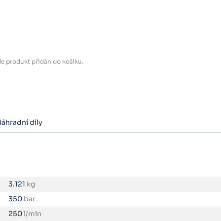
e produkt přidán do košíku.
áhradní díly
3.121
kg
350
bar
250
l/min