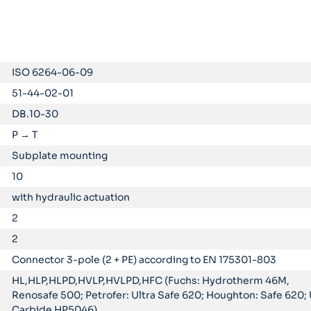
ISO 6264-06-09
51-44-02-01
DB.10-30
P → T
Subplate mounting
10
with hydraulic actuation
2
2
Connector 3-pole (2 + PE) according to EN 175301-803
HL,HLP,HLPD,HVLP,HVLPD,HFC (Fuchs: Hydrotherm 46M,
Renosafe 500; Petrofer: Ultra Safe 620; Houghton: Safe 620; 
Carbide HP5046)