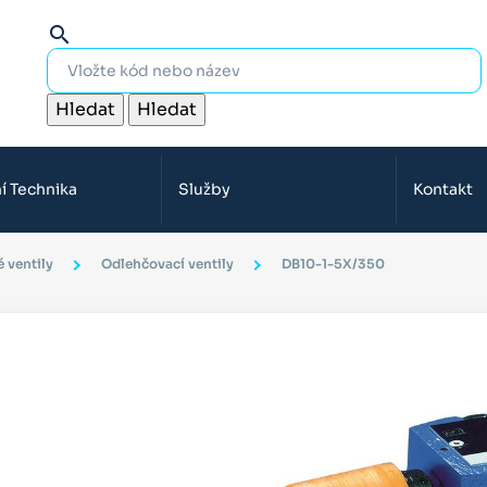
search
Hledat
Hledat
í Technika
Služby
Kontakt
 ventily
Odlehčovací ventily
DB10-1-5X/350