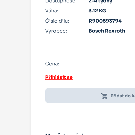
Dostupnost:
2-4 týdny
Váha:
3.12 KG
Číslo dílu:
R900593794
Vyrobce:
Bosch Rexroth
Cena:
Přihlásit se
shopping_cart
Přidat do 