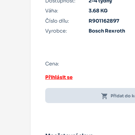
Dostupnost:
2-4 týdny
Váha:
3.68 KG
Číslo dílu:
R901162897
Vyrobce:
Bosch Rexroth
Cena:
Přihlásit se
shopping_cart
Přidat do 