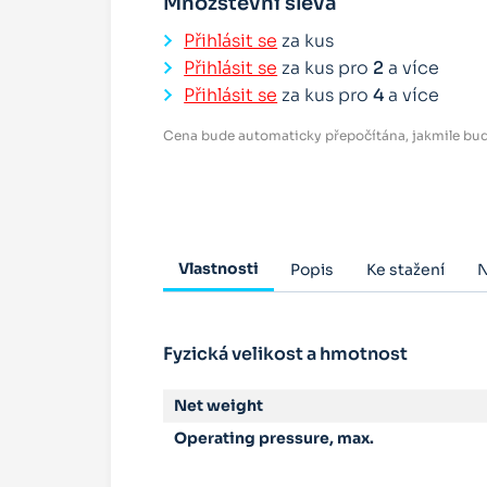
Množstevní sleva
Přihlásit se
za kus
Přihlásit se
za kus pro
2
a více
Přihlásit se
za kus pro
4
a více
Cena bude automaticky přepočítána, jakmile bud
Vlastnosti
Popis
Ke stažení
N
Fyzická velikost a hmotnost
Net weight
Operating pressure, max.