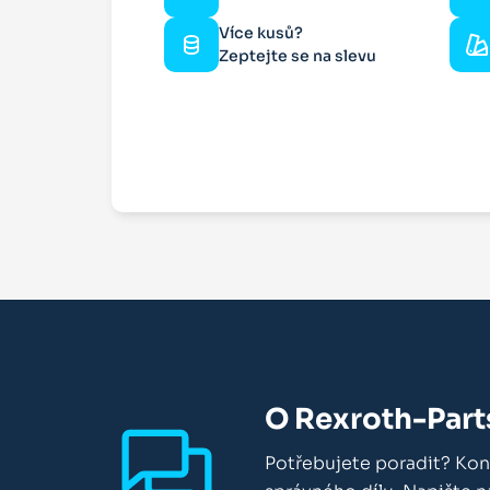
Více kusů?
Zeptejte se na slevu
O Rexroth-Part
Potřebujete poradit? Kon