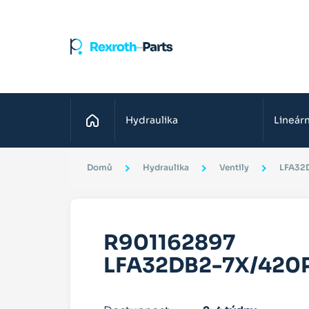
Domů
Hydraulika
Lineárn
Domů
Hydraulika
Ventily
LFA32
R901162897
LFA32DB2-7X/420