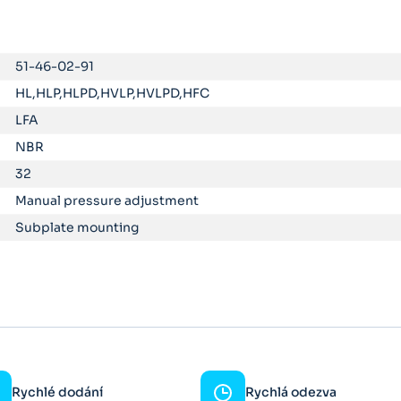
51-46-02-91
HL,HLP,HLPD,HVLP,HVLPD,HFC
LFA
NBR
32
Manual pressure adjustment
Subplate mounting
Rychlé dodání
Rychlá odezva