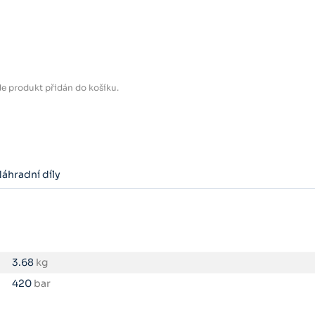
e produkt přidán do košíku.
áhradní díly
3.68
kg
420
bar