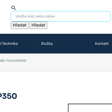
search
Hledat
Hledat
í Technika
Služby
Kontakt
DB2-7X/420P350
P350