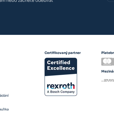
nám nebo začněte odebírat
Certifikovaný partner
Plateb
Meziná
ládání
ulika