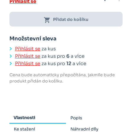
Přihlásit se
shopping_cart
Přidat do košíku
Množstevní sleva
Přihlásit se
za kus
Přihlásit se
za kus pro
6
a více
Přihlásit se
za kus pro
12
a více
Cena bude automaticky přepočítána, jakmile bude
produkt přidán do košíku.
Vlastnosti
Popis
Ke stažení
Náhradní díly