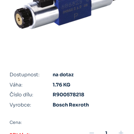
Dostupnost:
na dotaz
Váha:
1.76 KG
Číslo dílu:
R900578218
Vyrobce:
Bosch Rexroth
Cena:
remove
add