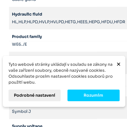
Hydraulic fluid
HL,HLP,HLPD,HVLP,HVLPD,HETG,HEES,HEPG,HFDU,HFDR
Product family
WE6../E
Seals
×
Tyto webové stránky ukládají v souladu se zákony na
FKM
vaše zařízení soubory, obecně nazývané cookies.
Odsouhlaste prosím nastavení cookies souborů pro
Size
použití webu.
6
Podrobné nastavení
Rozumím
Spool symbol
Symbol J
Supply voltage