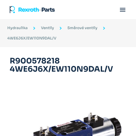

Hydraulika
Ventily
Směrové ventily
4WE6J6X/EW110N9DAL/V
R900578218
4WE6J6X/EW110N9DAL/V